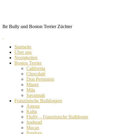
Skip
von Anubis
to
content
Ihr Bully und Boston Terrier Züchter
Startseite
Über uns
Neuigkeiten
Boston Terrier
California
Chocolaté
Don Perignion
Miami
Mila
Savannah
Französische Bulldoggen
Amora
Kuba
Fluffy – Französische Bulldogge
Jughead
Macan
Pandora