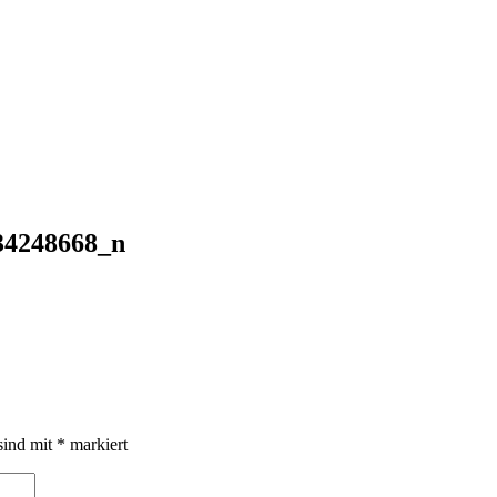
34248668_n
sind mit
*
markiert