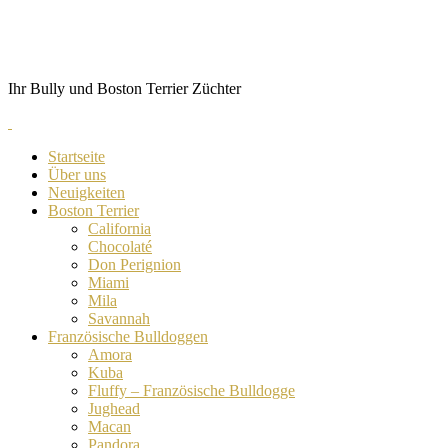
Skip
von Anubis
to
content
Ihr Bully und Boston Terrier Züchter
Startseite
Über uns
Neuigkeiten
Boston Terrier
California
Chocolaté
Don Perignion
Miami
Mila
Savannah
Französische Bulldoggen
Amora
Kuba
Fluffy – Französische Bulldogge
Jughead
Macan
Pandora