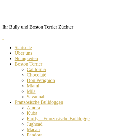
Skip
von Anubis
to
content
Ihr Bully und Boston Terrier Züchter
Startseite
Über uns
Neuigkeiten
Boston Terrier
California
Chocolaté
Don Perignion
Miami
Mila
Savannah
Französische Bulldoggen
Amora
Kuba
Fluffy – Französische Bulldogge
Jughead
Macan
Pandora