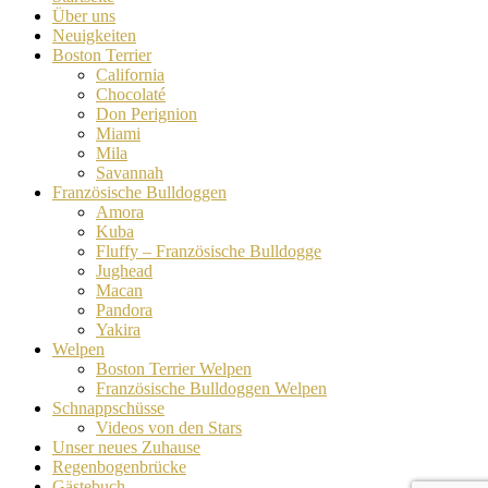
Über uns
Neuigkeiten
Boston Terrier
California
Chocolaté
Don Perignion
Miami
Mila
Savannah
Französische Bulldoggen
Amora
Kuba
Fluffy – Französische Bulldogge
Jughead
Macan
Pandora
Yakira
Welpen
Boston Terrier Welpen
Französische Bulldoggen Welpen
Schnappschüsse
Videos von den Stars
Unser neues Zuhause
Regenbogenbrücke
Gästebuch