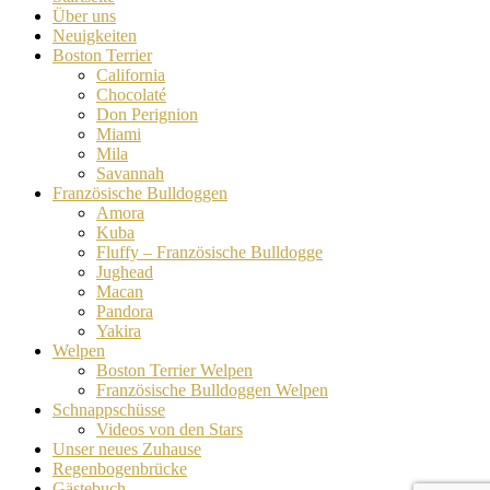
Über uns
Neuigkeiten
Boston Terrier
California
Chocolaté
Don Perignion
Miami
Mila
Savannah
Französische Bulldoggen
Amora
Kuba
Fluffy – Französische Bulldogge
Jughead
Macan
Pandora
Yakira
Welpen
Boston Terrier Welpen
Französische Bulldoggen Welpen
Schnappschüsse
Videos von den Stars
Unser neues Zuhause
Regenbogenbrücke
Gästebuch