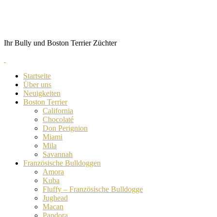
Skip
von Anubis
to
content
Ihr Bully und Boston Terrier Züchter
Startseite
Über uns
Neuigkeiten
Boston Terrier
California
Chocolaté
Don Perignion
Miami
Mila
Savannah
Französische Bulldoggen
Amora
Kuba
Fluffy – Französische Bulldogge
Jughead
Macan
Pandora