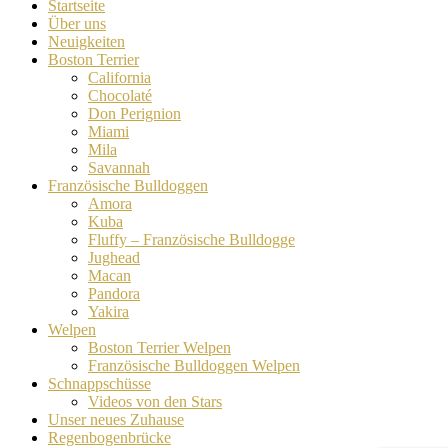
Startseite
Über uns
Neuigkeiten
Boston Terrier
California
Chocolaté
Don Perignion
Miami
Mila
Savannah
Französische Bulldoggen
Amora
Kuba
Fluffy – Französische Bulldogge
Jughead
Macan
Pandora
Yakira
Welpen
Boston Terrier Welpen
Französische Bulldoggen Welpen
Schnappschüsse
Videos von den Stars
Unser neues Zuhause
Regenbogenbrücke