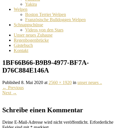
Yakira
Welpen
Boston Terrier Welpen
Französische Bulldoggen Welpen
Schnappschüsse
Videos von den Stars
Unser neues Zuhause
Regenbogenbrücke
Gästebuch
Kontakt
1BF66B66-B9B9-4977-BF7A-
D76C884E146A
Published 8. Mai 2020 at
2560 × 1920
in
unser neues ..
←
Previous
Next
→
Schreibe einen Kommentar
Deine E-Mail-Adresse wird nicht veröffentlicht.
Erforderliche
Felder sind mit
*
markiert