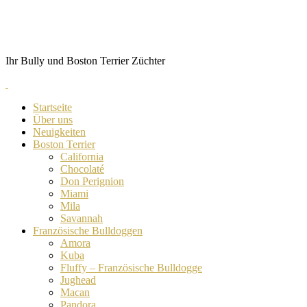
Skip
von Anubis
to
content
Ihr Bully und Boston Terrier Züchter
Startseite
Über uns
Neuigkeiten
Boston Terrier
California
Chocolaté
Don Perignion
Miami
Mila
Savannah
Französische Bulldoggen
Amora
Kuba
Fluffy – Französische Bulldogge
Jughead
Macan
Pandora