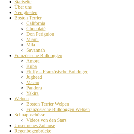
Startseite
Über uns
Neuigkeiten
Boston Terrier
California
Chocolaté
Don Perignion
Miami
Mila
Savannah
Französische Bulldoggen
Amora
Kuba
Fluffy – Französische Bulldogge
Jughead
Macan
Pandora
Yakira
Welpen
Boston Terrier Welpen
Französische Bulldoggen Welpen
Schnappschüsse
Videos von den Stars
Unser neues Zuhause
Regenbogenbrücke