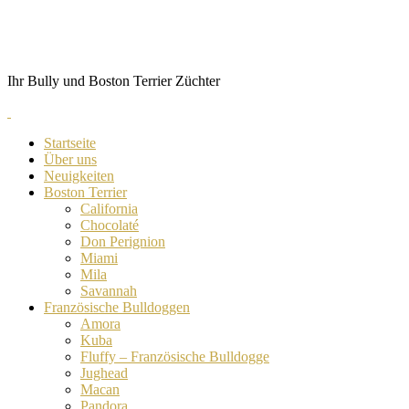
Skip
von Anubis
to
content
Ihr Bully und Boston Terrier Züchter
Startseite
Über uns
Neuigkeiten
Boston Terrier
California
Chocolaté
Don Perignion
Miami
Mila
Savannah
Französische Bulldoggen
Amora
Kuba
Fluffy – Französische Bulldogge
Jughead
Macan
Pandora