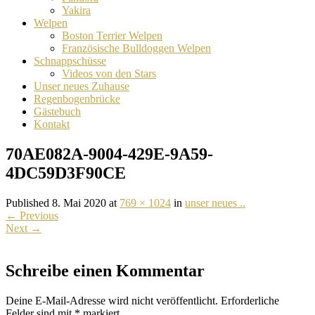
Yakira
Welpen
Boston Terrier Welpen
Französische Bulldoggen Welpen
Schnappschüsse
Videos von den Stars
Unser neues Zuhause
Regenbogenbrücke
Gästebuch
Kontakt
70AE082A-9004-429E-9A59-
4DC59D3F90CE
Published 8. Mai 2020 at
769 × 1024
in
unser neues ..
←
Previous
Next
→
Schreibe einen Kommentar
Deine E-Mail-Adresse wird nicht veröffentlicht.
Erforderliche
Felder sind mit
*
markiert