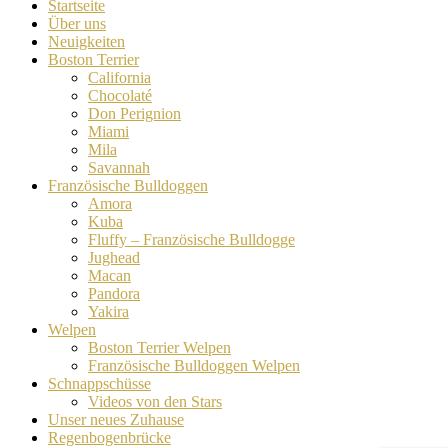
Startseite
Über uns
Neuigkeiten
Boston Terrier
California
Chocolaté
Don Perignion
Miami
Mila
Savannah
Französische Bulldoggen
Amora
Kuba
Fluffy – Französische Bulldogge
Jughead
Macan
Pandora
Yakira
Welpen
Boston Terrier Welpen
Französische Bulldoggen Welpen
Schnappschüsse
Videos von den Stars
Unser neues Zuhause
Regenbogenbrücke