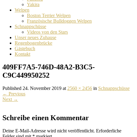
Yakira
Welpen
Boston Terrier Welpen
Französische Bulldoggen Welpen
Schnappschüsse
Videos von den Stars
Unser neues Zuhause
Regenbogenbrücke
Gästebuch
Kontakt
409FF7A5-746D-48A2-B3C5-
C9C449950252
Published 24. November 2019 at
2560 × 2456
in
Schnappschüsse
←
Previous
Next
→
Schreibe einen Kommentar
Deine E-Mail-Adresse wird nicht veröffentlicht.
Erforderliche
Felder sind mit
*
markiert