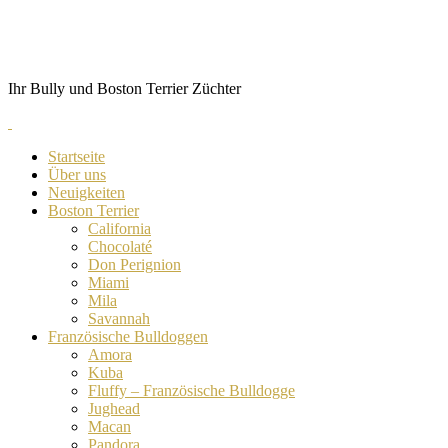
Skip
von Anubis
to
content
Ihr Bully und Boston Terrier Züchter
Startseite
Über uns
Neuigkeiten
Boston Terrier
California
Chocolaté
Don Perignion
Miami
Mila
Savannah
Französische Bulldoggen
Amora
Kuba
Fluffy – Französische Bulldogge
Jughead
Macan
Pandora