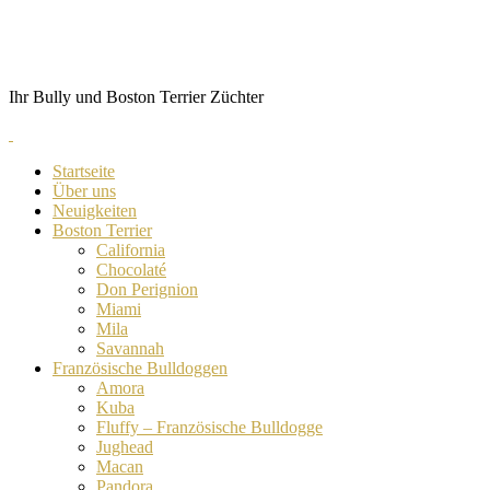
Skip
von Anubis
to
content
Ihr Bully und Boston Terrier Züchter
Startseite
Über uns
Neuigkeiten
Boston Terrier
California
Chocolaté
Don Perignion
Miami
Mila
Savannah
Französische Bulldoggen
Amora
Kuba
Fluffy – Französische Bulldogge
Jughead
Macan
Pandora