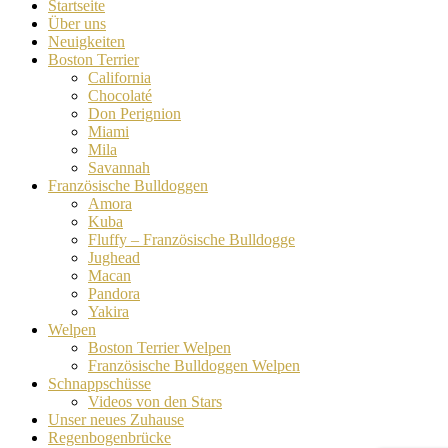
Startseite
Über uns
Neuigkeiten
Boston Terrier
California
Chocolaté
Don Perignion
Miami
Mila
Savannah
Französische Bulldoggen
Amora
Kuba
Fluffy – Französische Bulldogge
Jughead
Macan
Pandora
Yakira
Welpen
Boston Terrier Welpen
Französische Bulldoggen Welpen
Schnappschüsse
Videos von den Stars
Unser neues Zuhause
Regenbogenbrücke