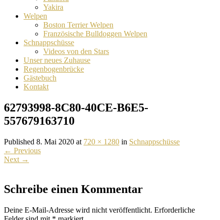
Yakira
Welpen
Boston Terrier Welpen
Französische Bulldoggen Welpen
Schnappschüsse
Videos von den Stars
Unser neues Zuhause
Regenbogenbrücke
Gästebuch
Kontakt
62793998-8C80-40CE-B6E5-
557679163710
Published 8. Mai 2020 at
720 × 1280
in
Schnappschüsse
←
Previous
Next
→
Schreibe einen Kommentar
Deine E-Mail-Adresse wird nicht veröffentlicht.
Erforderliche
Felder sind mit
*
markiert