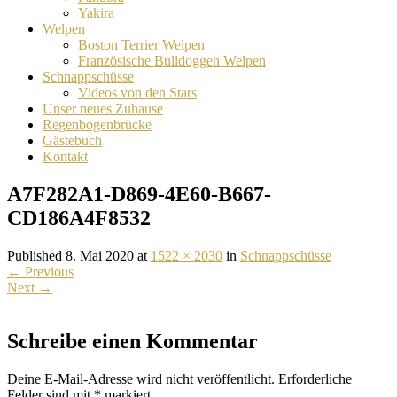
Yakira
Welpen
Boston Terrier Welpen
Französische Bulldoggen Welpen
Schnappschüsse
Videos von den Stars
Unser neues Zuhause
Regenbogenbrücke
Gästebuch
Kontakt
A7F282A1-D869-4E60-B667-
CD186A4F8532
Published 8. Mai 2020 at
1522 × 2030
in
Schnappschüsse
←
Previous
Next
→
Schreibe einen Kommentar
Deine E-Mail-Adresse wird nicht veröffentlicht.
Erforderliche
Felder sind mit
*
markiert