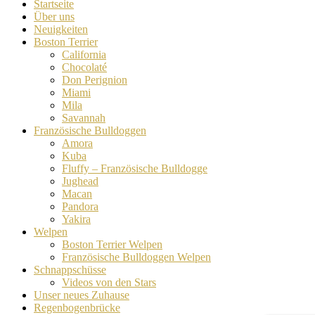
Startseite
Über uns
Neuigkeiten
Boston Terrier
California
Chocolaté
Don Perignion
Miami
Mila
Savannah
Französische Bulldoggen
Amora
Kuba
Fluffy – Französische Bulldogge
Jughead
Macan
Pandora
Yakira
Welpen
Boston Terrier Welpen
Französische Bulldoggen Welpen
Schnappschüsse
Videos von den Stars
Unser neues Zuhause
Regenbogenbrücke