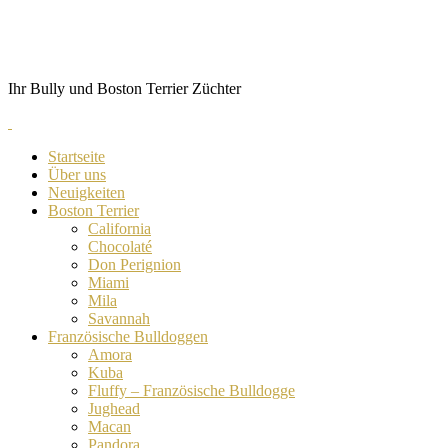
Skip
von Anubis
to
content
Ihr Bully und Boston Terrier Züchter
Startseite
Über uns
Neuigkeiten
Boston Terrier
California
Chocolaté
Don Perignion
Miami
Mila
Savannah
Französische Bulldoggen
Amora
Kuba
Fluffy – Französische Bulldogge
Jughead
Macan
Pandora