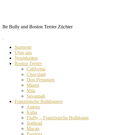
Skip
von Anubis
to
content
Ihr Bully und Boston Terrier Züchter
Startseite
Über uns
Neuigkeiten
Boston Terrier
California
Chocolaté
Don Perignion
Miami
Mila
Savannah
Französische Bulldoggen
Amora
Kuba
Fluffy – Französische Bulldogge
Jughead
Macan
Pandora