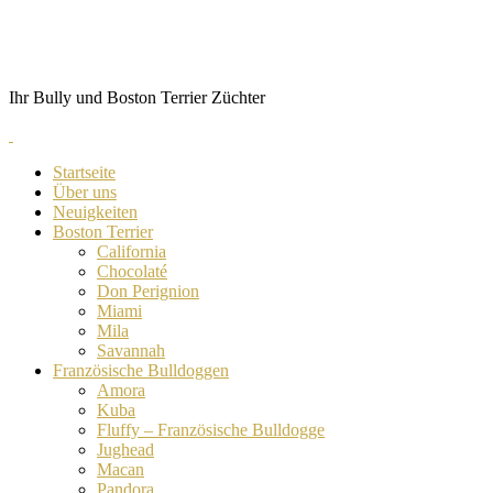
Skip
von Anubis
to
content
Ihr Bully und Boston Terrier Züchter
Startseite
Über uns
Neuigkeiten
Boston Terrier
California
Chocolaté
Don Perignion
Miami
Mila
Savannah
Französische Bulldoggen
Amora
Kuba
Fluffy – Französische Bulldogge
Jughead
Macan
Pandora