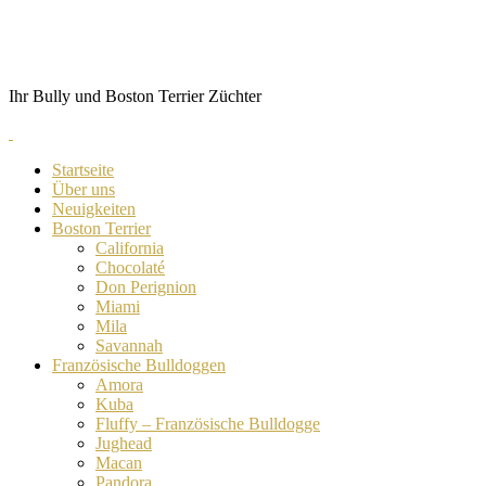
Skip
von Anubis
to
content
Ihr Bully und Boston Terrier Züchter
Startseite
Über uns
Neuigkeiten
Boston Terrier
California
Chocolaté
Don Perignion
Miami
Mila
Savannah
Französische Bulldoggen
Amora
Kuba
Fluffy – Französische Bulldogge
Jughead
Macan
Pandora